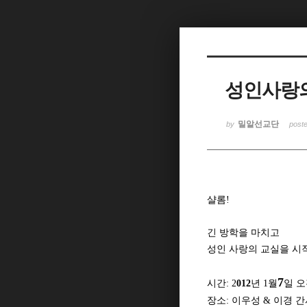
Sketchbook5, 스케치북5
성인사랑의 
Sketchbook5, 스케치북5
밀알선교단
by
post
샬롬!
긴 방학을 마치고
성인 사랑의 교실을 시작
7
시간: 2
012
년 1월
일 오전
장소: 이우성 & 이경 