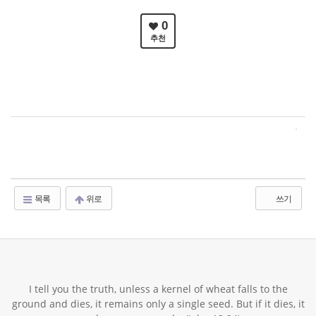
0
추천
목록
위로
쓰기
I tell you the truth, unless a kernel of wheat falls to the
ground and dies, it remains only a single seed. But if it dies, it