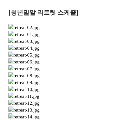
[청년밀알 리트릿 스케쥴]