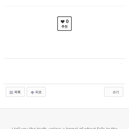
0
추천
목록
위로
쓰기
I tell you the truth, unless a kernel of wheat falls to the