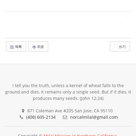
목록
위로
쓰기
I tell you the truth, unless a kernel of wheat falls to the
ground and dies, it remains only a single seed. But if it dies, it
produces many seeds. (John 12:24)
871 Coleman Ave #205 San Jose, CA 95110
(408) 605-2134
norcalmilal@gmail.com
Copyright ©
Milal Mission in Northern California
.