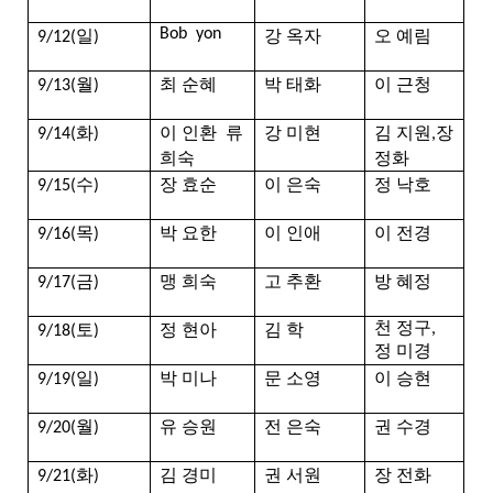
일
강
옥자
오
예림
Bob
yon
9/12(
)
월
최
순혜
박
태화
이
근청
9/13(
)
화
이
인환
류
강
미현
김
지원
장
9/14(
)
,
희숙
정화
수
장 효순
이
은숙
정
낙호
9/15(
)
목
박 요한
이 인애
이 전경
9/16(
)
금
맹 희숙
고 추환
방 혜정
9/17(
)
토
정 현아
김 학
천 정구,
9/18(
)
정 미경
일
박 미나
문 소영
이 승현
9/19(
)
월
유 승원
전 은숙
권 수경
9/20(
)
화
김 경미
권 서원
장 전화
9/21(
)