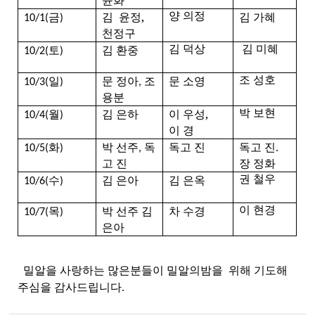
윤화
금
김 윤정,
김 가혜
양 의정
10/1(
)
천정구
토
김 환중
김 덕상
김 미혜
10/2(
)
일
문 정아
조
문 소영
조 성호
10/3(
)
,
용분
월
김 은하
이 우성,
박 보현
10/4(
)
이
경
화
박 선주
독
독고 진
독고 진
10/5(
)
,
.
고 진
장 정화
수
김 은아
김 은옥
권 철우
10/6(
)
목
박 선주
김
차 수경
이 현경
10/7(
)
은아
밀알을 사랑하는 많은분들이 밀알의밤을 위해 기도해
주심을 감사드립니다.