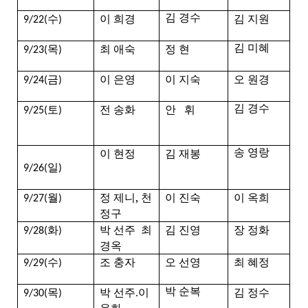
수
이 희경
김 지원
김 경수
9/22(
)
목
최 애숙
정 현
김 미혜
9/23(
)
금
이 은영
이 지숙
오 원경
9/24(
)
토
전 송화
안 휘
김 경수
9/25(
)
이
현정
김 재봉
송 영랑
일
9/26(
)
월
정 제니, 천
이 진숙
이 옥희
9/27(
)
정구
화
박 선주
최
김 진영
장 정화
9/28(
)
경옥
수
조 충자
오 선영
최 혜정
9/29(
)
목
박 선주
이
김 정수
박 순복
9/30(
)
.