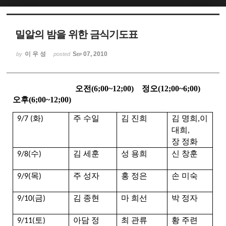
Sketchbook5, 스케치북5
밀알의 밤을 위한 금식기도표
이 우 성
Sep 07, 2010
by
posted
오전(6;00~12;00)
정오(12;00~6;00)
Sketchbook5, 스케치북5
오후(6;00~12;00)
화
주
수일
김
진희
김
명희
이
9/7 (
)
,
대희
,
장 정화
수
김
세훈
성
용희
신
창훈
9/8(
)
목
주
성자
홍
정은
손
미숙
9/9(
)
금
김
종현
마
희선
박
정자
9/10(
)
토
아
담 정
최
관류
황
주련
9/11(
)