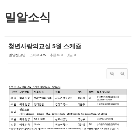
밀알소식
청년사랑의교실 5월 스케쥴
밀알선교단
조회 수
475
추천 수
0
댓글
0