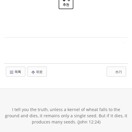
추천
목록
위로
쓰기
I tell you the truth, unless a kernel of wheat falls to the
ground and dies, it remains only a single seed. But if it dies, it
produces many seeds. (John 12:24)