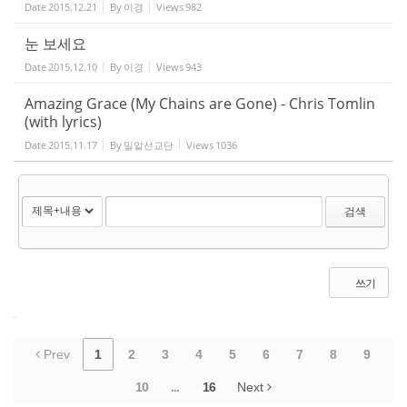
Date
2015.12.21
By
이경
Views
982
눈 보세요
Date
2015.12.10
By
이경
Views
943
Amazing Grace (My Chains are Gone) - Chris Tomlin
(with lyrics)
Date
2015.11.17
By
밀알선교단
Views
1036
검색
쓰기
Prev
1
2
3
4
5
6
7
8
9
10
...
16
Next