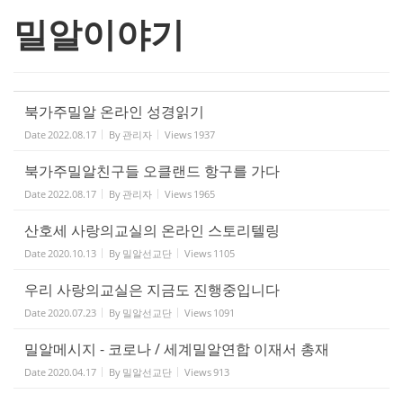
밀알이야기
북가주밀알 온라인 성경읽기
Date
2022.08.17
By
관리자
Views
1937
북가주밀알친구들 오클랜드 항구를 가다
Date
2022.08.17
By
관리자
Views
1965
산호세 사랑의교실의 온라인 스토리텔링
Date
2020.10.13
By
밀알선교단
Views
1105
우리 사랑의교실은 지금도 진행중입니다
Date
2020.07.23
By
밀알선교단
Views
1091
밀알메시지 - 코로나 / 세계밀알연합 이재서 총재
Date
2020.04.17
By
밀알선교단
Views
913