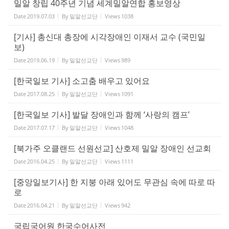
밀알 창립 40주년 기념 세계밀알연합 홍보영상
Date
2019.07.03
By
밀알선교단
Views
1038
[기사] 총신대 총장에 시각장애인 이재서 교수 (국민일
보)
Date
2019.06.19
By
밀알선교단
Views
989
[한국일보 기사] 소고춤 배우고 있어요
Date
2017.08.25
By
밀알선교단
Views
1091
[한국일보 기사] 발달 장애인과 함께 ‘사랑의 캠프’
Date
2017.07.17
By
밀알선교단
Views
1048
[북가주 오클랜드 선원선교] 산호제 밀알 장애인 선교회
Date
2016.04.25
By
밀알선교단
Views
1111
[중앙일보기사] 한 지붕 아래 있어도 무관심 속에 따로 따
로
Date
2016.04.21
By
밀알선교단
Views
942
국립국어원 한국수어사전