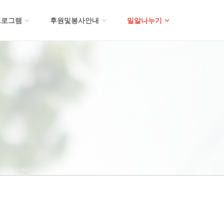
프로그램
후원및봉사안내
밀알나누기