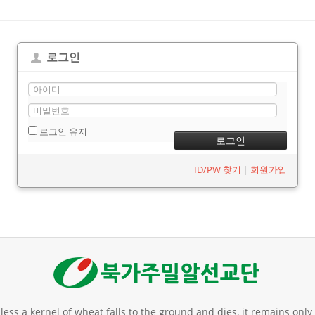
로그인
로그인 유지
ID/PW 찾기
|
회원가입
unless a kernel of wheat falls to the ground and dies, it remains only a