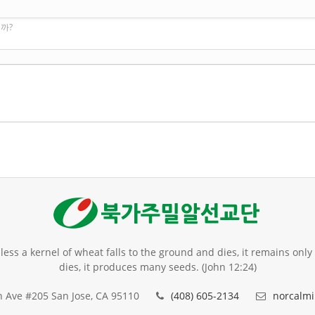
까?
unless a kernel of wheat falls to the ground and dies, it remains only a
dies, it produces many seeds. (John 12:24)
 Ave #205 San Jose, CA 95110
(408) 605-2134
norcalmi