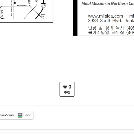
0
추천
kaoStory
Band