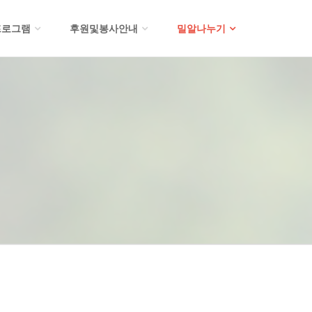
프로그램
후원및봉사안내
밀알나누기