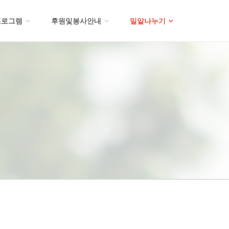
프로그램
후원및봉사안내
밀알나누기