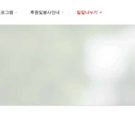
프로그램
후원및봉사안내
밀알나누기