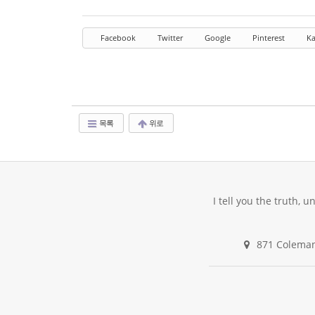
Facebook
Twitter
Google
Pinterest
Ka
목록
위로
I tell you the truth, 
871 Coleman