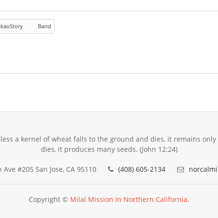
kaoStory
Band
unless a kernel of wheat falls to the ground and dies, it remains only a
dies, it produces many seeds. (John 12:24)
 Ave #205 San Jose, CA 95110
(408) 605-2134
norcalmi
Copyright ©
Milal Mission in Northern California
.