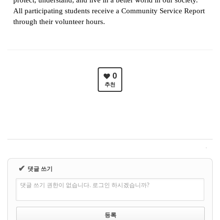
protect, understand, and live in a better world in our society.
All participating students receive a Community Service Report
through their volunteer hours.
0
추천
✔
댓글 쓰기
댓글 쓰기 권한이 없습니다. 로그인 하시겠습니까?