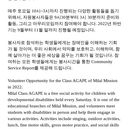
매주 토요일
10
시
~3
시까지 진행되는 다양한 활동들을 돕기
위해서
,
자원봉사자들은
9
시
30
분부터
3
시
30
분까지 준비와
활동
,
그리고 마무리모임까지 참여해야 합니다
. 2022
년 하반
기는
9
월부터
11
월 말까지 진행될 예정입니다
.
봉사자로 참석하는 학생들에게는 장애인을 이해하는 기회
가 될 것이며
,
우리 사회에서 약자를 보호하고
,
이해하며
,
함
께 살아가는 더 좋은 세상을 꿈꾸는 기회가 될 것입니다
.
참
여하는 모든 학생들에게는 봉사시간을 통한
Community
Service Report
를 제공해 드립니다
.
Volunteer Opportunity for the Class AGAPE of Milal Mission
in 2022.
Milal Class AGAPE is a free social activity for children with
developmental disabilities held every Saturday. It is one of the
educational branches of Milal Mission, and volunteers meet
students with disabilities in person and help them engage in
various activities. Activities include singing, outdoor activities,
lunch, fine motor skills, gross motor practice, and social skills