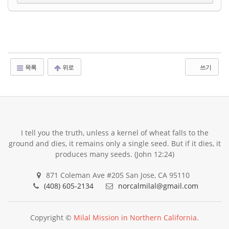
목록
위로
쓰기
I tell you the truth, unless a kernel of wheat falls to the
ground and dies, it remains only a single seed. But if it dies, it
produces many seeds. (John 12:24)
871 Coleman Ave #205 San Jose, CA 95110
(408) 605-2134
norcalmilal@gmail.com
Copyright ©
Milal Mission in Northern California
.