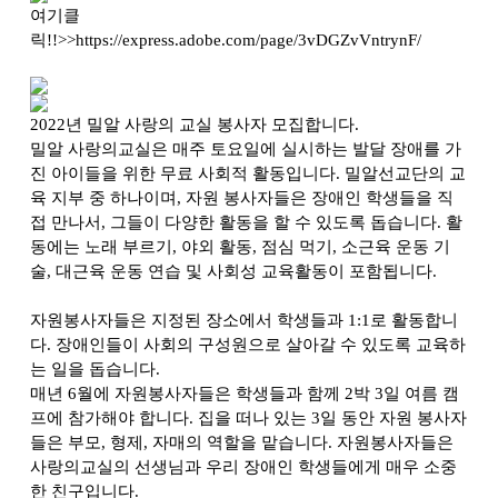
여기클
릭!!>>https://express.adobe.com/page/3vDGZvVntrynF/
2022
년 밀알 사랑의 교실 봉사자 모집합니다
.
밀알 사랑의교실은 매주 토요일에 실시하는 발달 장애를 가
진 아이들을 위한 무료 사회적 활동입니다
.
밀알선교단의 교
육 지부 중 하나이며
,
자원 봉사자들은 장애인 학생들을 직
접 만나서
,
그들이 다양한 활동을 할 수 있도록 돕습니다
.
활
동에는 노래 부르기
,
야외 활동
,
점심 먹기
,
소근육 운동 기
술
,
대근육 운동 연습 및 사회성 교육활동이 포함됩니다
.
자원봉사자들은 지정된 장소에서 학생들과
1:1
로 활동합니
다
.
장애인들이 사회의 구성원으로 살아갈 수 있도록 교육하
는 일을 돕습니다
.
매년
6
월에 자원봉사자들은 학생들과 함께
2
박
3
일 여름 캠
프에 참가해야 합니다
.
집을 떠나 있는
3
일 동안 자원 봉사자
들은 부모
,
형제
,
자매의 역할을 맡습니다
.
자원봉사자들은
사랑의교실의 선생님과 우리 장애인 학생들에게 매우 소중
한 친구입니다
.