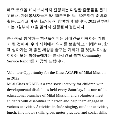
매주 토요일
10
시
~3
시까지 진행되는 다양한 활동들을 돕기
위해서
,
자원봉사자들은
9
시
30
분부터
3
시
30
분까지 준비와
활동
,
그리고 마무리모임까지 참여해야 합니다
. 2022
년 하반
기는
9
월부터
11
월 말까지 진행될 예정입니다
.
봉사자로 참석하는 학생들에게는 장애인을 이해하는 기회
가 될 것이며
,
우리 사회에서 약자를 보호하고
,
이해하며
,
함
께 살아가는 더 좋은 세상을 꿈꾸는 기회가 될 것입니다
.
참
여하는 모든 학생들에게는 봉사시간을 통한
Community
Service Report
를 제공해 드립니다
.
Volunteer Opportunity for the Class AGAPE of Milal Mission
in 2022.
Milal Class AGAPE is a free social activity for children with
developmental disabilities held every Saturday. It is one of the
educational branches of Milal Mission, and volunteers meet
students with disabilities in person and help them engage in
various activities. Activities include singing, outdoor activities,
lunch, fine motor skills, gross motor practice, and social skills