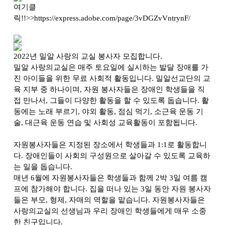
여기클
릭!!>>https://express.adobe.com/page/3vDGZvVntrynF/
2022
년 밀알 사랑의 교실 봉사자 모집합니다
.
밀알 사랑의교실은 매주 토요일에 실시하는 발달 장애를 가
진 아이들을 위한 무료 사회적 활동입니다
.
밀알선교단의 교
육 지부 중 하나이며
,
자원 봉사자들은 장애인 학생들을 직
접 만나서
,
그들이 다양한 활동을 할 수 있도록 돕습니다
.
활
동에는 노래 부르기
,
야외 활동
,
점심 먹기
,
소근육 운동 기
술
,
대근육 운동 연습 및 사회성 교육활동이 포함됩니다
.
자원봉사자들은 지정된 장소에서 학생들과
1:1
로 활동합니
다
.
장애인들이 사회의 구성원으로 살아갈 수 있도록 교육하
는 일을 돕습니다
.
매년
6
월에 자원봉사자들은 학생들과 함께
2
박
3
일 여름 캠
프에 참가해야 합니다
.
집을 떠나 있는
3
일 동안 자원 봉사자
들은 부모
,
형제
,
자매의 역할을 맡습니다
.
자원봉사자들은
사랑의교실의 선생님과 우리 장애인 학생들에게 매우 소중
한 친구입니다
.