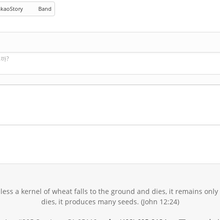
kaoStory
Band
까?
unless a kernel of wheat falls to the ground and dies, it remains only a
dies, it produces many seeds. (John 12:24)