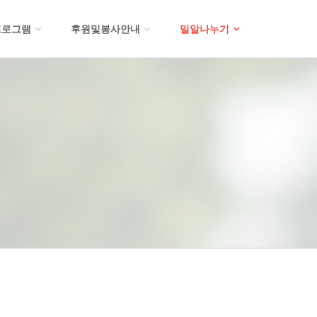
프로그램
후원및봉사안내
밀알나누기